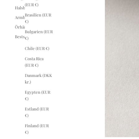
(EUR €)
Halsband
Brasilien (EUR
Armband
€)
Örhängen
Bulgarien (EUR
Bestsellers
€)
Chile (EUR €)
Costa Rica
(EUR €)
Danmark (DKK
kr.)
Egypten (EUR
€)
Estland (EUR
€)
Finland (EUR
€)