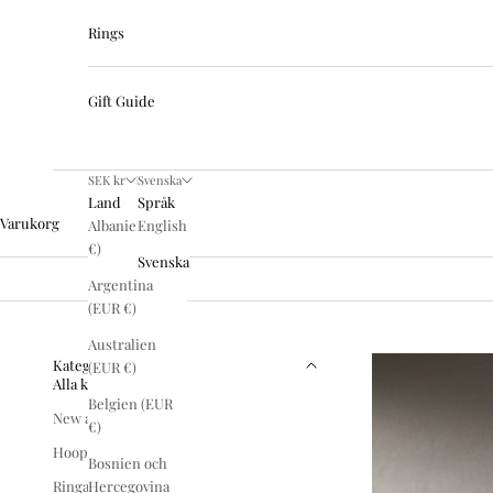
Rings
Gift Guide
SEK kr
Svenska
Land
Språk
Varukorg
Albanien (EUR
English
€)
Svenska
Argentina
(EUR €)
Australien
Kategorier
(EUR €)
Alla kategorier
Belgien (EUR
New arrivals
€)
Hoops
Bosnien och
Hercegovina
Ringar