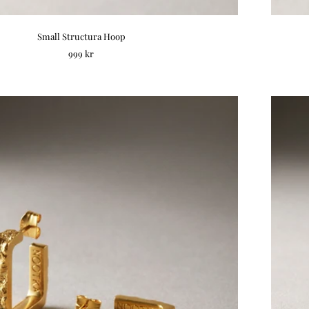
Small Structura Hoop
REA-pris
999 kr