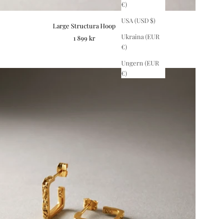
€)
USA (USD $)
Large Structura Hoop
Ukraina (EUR
REA-pris
1 899 kr
€)
Ungern (EUR
€)