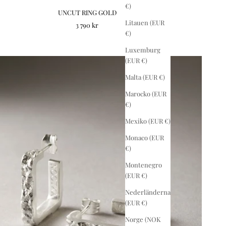
€)
UNCUT RING GOLD
Litauen (EUR
REA-pris
3 790 kr
€)
Luxemburg
(EUR €)
Malta (EUR €)
Marocko (EUR
€)
Mexiko (EUR €)
Monaco (EUR
€)
Montenegro
(EUR €)
Nederländerna
(EUR €)
Norge (NOK