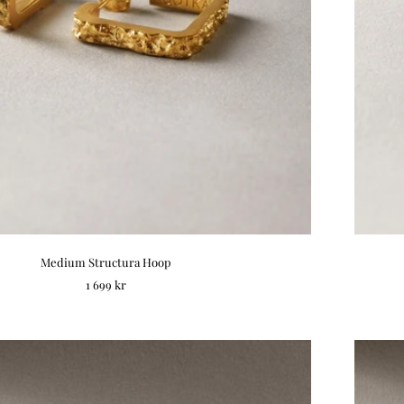
Medium Structura Hoop
REA-pris
1 699 kr