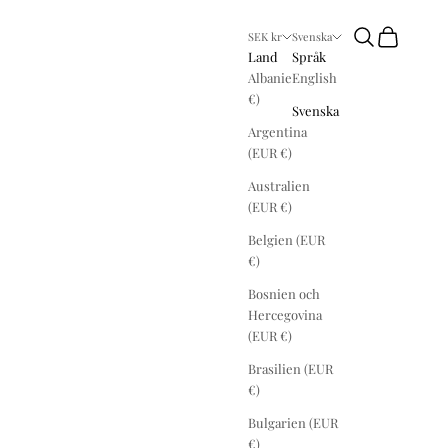
Sök
Kundvagn
SEK kr
Svenska
Land
Språk
Albanien (EUR
English
€)
Svenska
Argentina
(EUR €)
Australien
(EUR €)
Belgien (EUR
€)
Bosnien och
Hercegovina
(EUR €)
Brasilien (EUR
€)
Bulgarien (EUR
€)