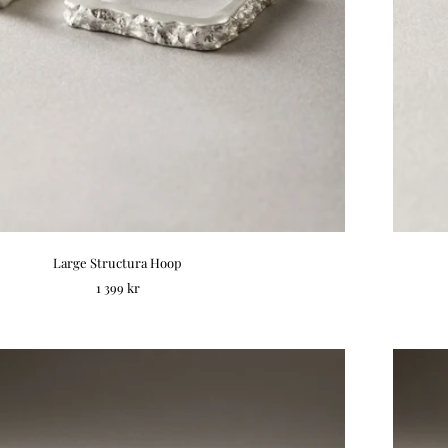
Large Structura Hoop
REA-pris
1 399 kr