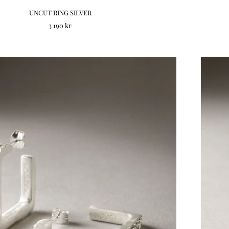
UNCUT RING SILVER
REA-pris
3 190 kr