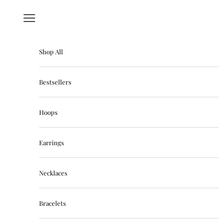
Hoppa till innehållet
Meny
Shop All
Bestsellers
Hoops
Earrings
Necklaces
Bracelets