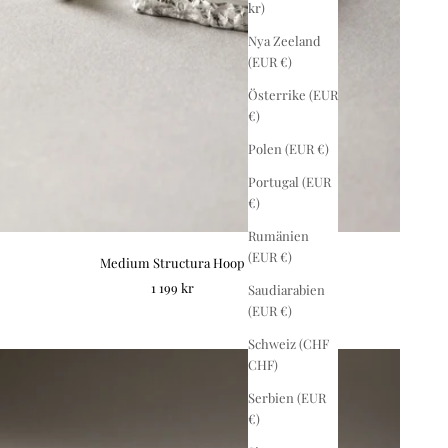
kr)
Nya Zeeland
(EUR €)
Österrike (EUR
€)
Polen (EUR €)
Portugal (EUR
€)
Rumänien
(EUR €)
Medium Structura Hoop
REA-pris
1 199 kr
Saudiarabien
(EUR €)
Schweiz (CHF
CHF)
Serbien (EUR
€)