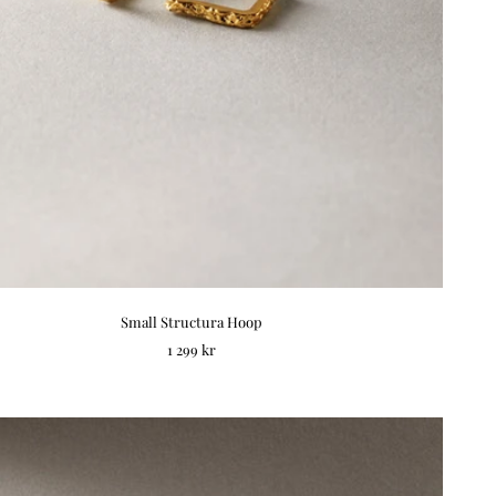
Small Structura Hoop
REA-pris
1 299 kr